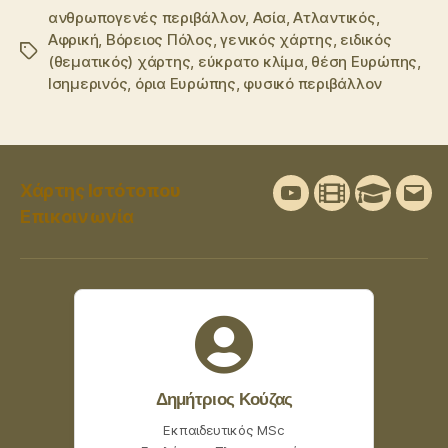
ανθρωπογενές περιβάλλον
,
Ασία
,
Ατλαντικός
,
Αφρική
,
Βόρειος Πόλος
,
γενικός χάρτης
,
ειδικός
Tags
(θεματικός) χάρτης
,
εύκρατο κλίμα
,
θέση Ευρώπης
,
Ισημερινός
,
όρια Ευρώπης
,
φυσικό περιβάλλον
Χάρτης Ιστότοπου
YouYube
Ταινιοθήκη
e-
Email
Επικοινωνία
class
Δημήτριος Κούζας
Εκπαιδευτικός MSc