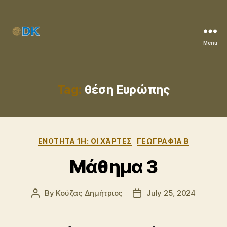
Menu
ΚΟΥΖΑΣ
ΔΗΜΗΤΡΙΟΣ
Tag:
θέση Ευρώπης
Categories
ENOTHTA 1Η: ΟΙ ΧΆΡΤΕΣ
ΓΕΩΓΡΑΦΊΑ Β
Μάθημα 3
By
Κούζας Δημήτριος
July 25, 2024
Post
Post
author
date